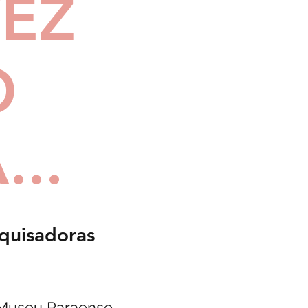
EZ
O
..
squisadoras
 Museu Paraense