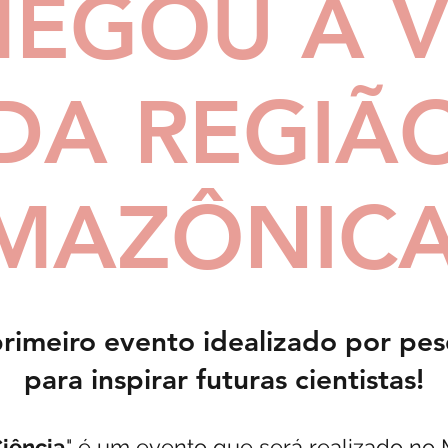
HEGOU A V
DA REGIÃ
MAZÔNICA.
 primeiro evento idealizado por pe
para inspirar futuras cientistas!
iência
" é um evento que será realizado no