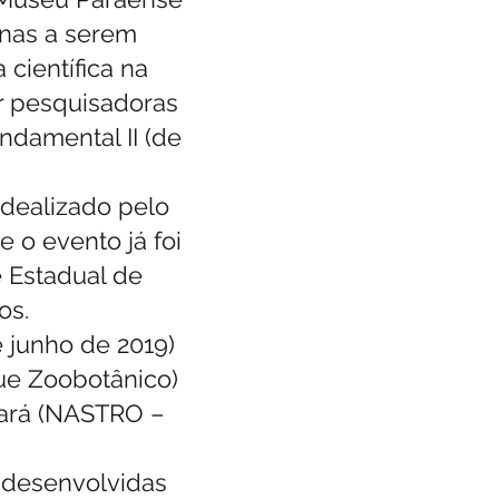
inas a serem
científica na
or pesquisadoras
ndamental II (de
idealizado pelo
 o evento já foi
 Estadual de
os.
e junho de 2019)
ue Zoobotânico)
Pará (NASTRO –
m desenvolvidas