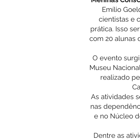
Emílio Goel
cientistas e
prática. Isso s
com 20 alunas d
O evento surgi
Museu Nacional 
realizado p
Ca
As atividades s
nas dependênci
e no Núcleo d
Dentre as ativ