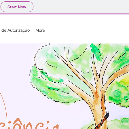
Start Now
 de Autorização
More