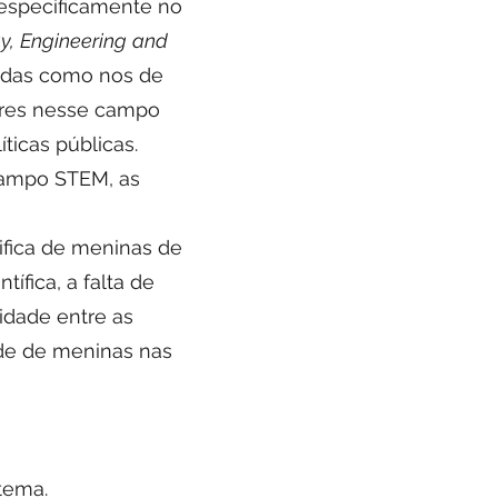
 especificamente no
y,
Engineering
and
çadas como nos de
eres nesse campo
ticas públicas.
campo STEM, as
ifica de meninas de
fica, a falta de
midade entre as
dade de meninas nas
tema.