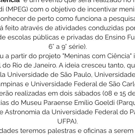
di (MPEG) com o objetivo de incentivar men
 conhecer de perto como funciona a pesquisa 
erá feito através de atividades conduzidas p
e escolas públicas e privadas do Ensino Fu
6° a 9° série).
u a partir do projeto "Meninas com Ciência" 
do Rio de Janeiro. A ideia cresceu tanto, que
ela Universidade de São Paulo, Universidade
mpinas e Universidade Federal de São Carl
erão realizadas em dois sábados (08 e 15 d
as do Museu Paraense Emílio Goeldi (Parq
e Astronomia da Universidade Federal do 
UFPA).
idades teremos palestras e oficinas a sere