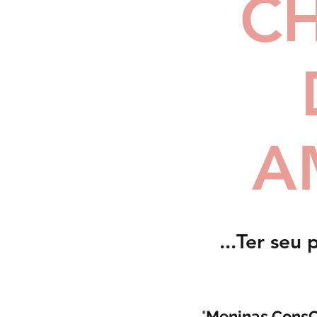
C
A
...Ter seu
"
Meninas ConsC