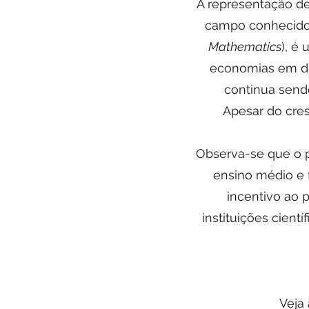
A representação de
campo conhecido
Mathematics
), é
economias em de
continua sendo
Apesar do cre
Observa-se que o p
ensino médio e 
incentivo ao p
instituições cient
Veja